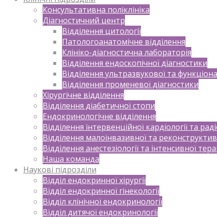
Консультативна поліклініка
Діагностичний центр
Відділення цитології
Патологоанатомічне відділення
Клініко-діагностична лабораторія
Відділення ендоскопічної діагностики
Відділення ультразвукової та функціона
Відділення променевої діагностики
Хірургічне відділення
Відділення діабетичної стопи
Ендокринологічне відділення
Відділення інтервенційної кардіології та раді
Відділення малоінвазивної та реконструктивн
Відділення анестезіології та інтенсивної тера
Наша команда
Наукові підрозділи
Відділ ендокринної хірургії
Відділ ендокринної гінекології
Відділ клінічної ендокринології
Відділ дитячої ендокринології