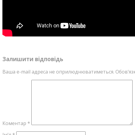
Залишити відповідь
Ваша e-mail адреса не оприлюднюватиметься.
Обов’яз
Коментар
*
Ім'я
*