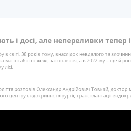
ють і досі, але непереливки тепер 
 світі. 38 років тому, внаслідок невдалого та злочинно
 масштабні пожежі, затоплення, а в 2022-му – ще й росі
 лісі.
оліття розповів Олександр Андрійович Товкай, доктор м
ого центру ендокринної хірургії, трансплантації ендокр