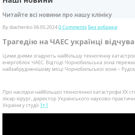
Читайте всі новини про нашу клініку
By diachenko
06.05.2024
0 Comments
Без рубрики
Трагедію на ЧАЕС українці відчува
Цими днями згадують найбільшу техногенну катастрофу в
енергоблок ЧАЕС. Відтоді Чорнобильська зона пережила
найзабрудненішому місці Чорнобильської зони – Рудому
Про наслідки найбільшої техногенної катастрофи ХХ ст
лікар-хірург, директор Українського науково-практичн
України у студії
1+1