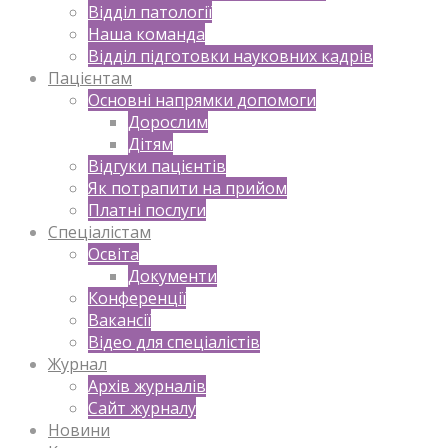
Відділ патології
Наша команда
Відділ підготовки науковних кадрів
Пацієнтам
Основні напрямки допомоги
Дорослим
Дітям
Відгуки пацієнтів
Як потрапити на прийом
Платні послуги
Спеціалістам
Освіта
Документи
Конференції
Вакансії
Відео для спеціалістів
Журнал
Архів журналів
Сайт журналу
Новини