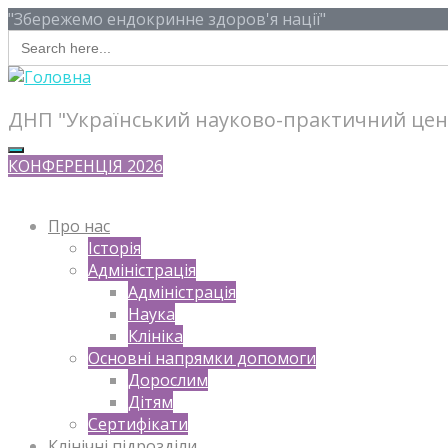
"Збережемо ендокринне здоров'я нації"
Search
for:
ДНП "Український науково-практичний центр
КОНФЕРЕНЦІЯ 2026
Про нас
Історія
Адміністрація
Адміністрація
Наука
Клініка
Основні напрямки допомоги
Дорослим
Дітям
Сертифікати
Клінічні підрозділи