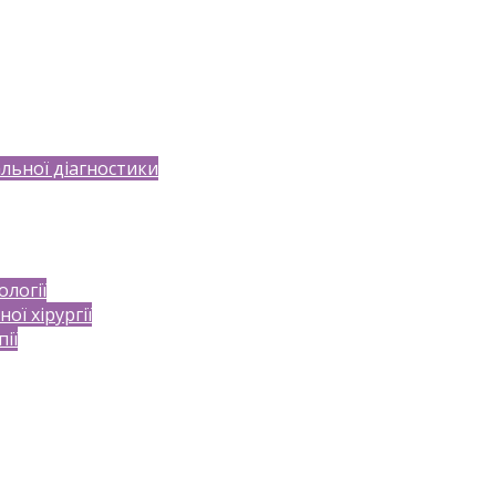
льної діагностики
ології
ої хірургії
пії