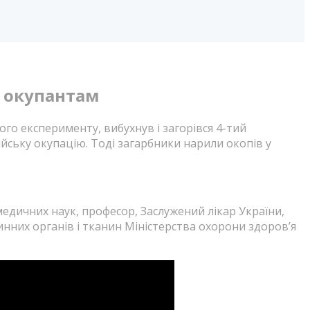
і окупантам
го експерименту, вибухнув і загорівся 4-тий
йську окупацію. Тоді загарбники нарили окопів у
едичних наук, професор, Заслужений лікар України,
инних органів і тканин Міністерства охорони здоровʼя