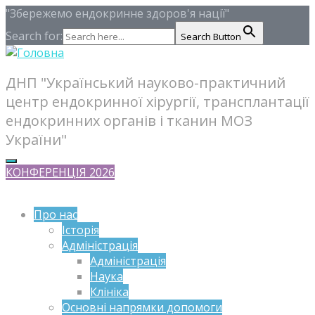
"Збережемо ендокринне здоров'я нації"
Search for:
Search Button
ДНП "Український науково-практичний
центр ендокринної хірургії, трансплантації
ендокринних органів і тканин МОЗ
України"
КОНФЕРЕНЦІЯ 2026
Про нас
Історія
Адміністрація
Адміністрація
Наука
Клініка
Основні напрямки допомоги