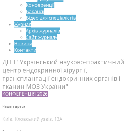
Конференції
Вакансії
Відео для спеціалістів
Журнал
Архів журналів
Сайт журналу
Новини
Контакти
ДНП "Український науково-практичний
центр ендокринної хірургії,
трансплантації ендокринних органів і
тканин МОЗ України"
КОНФЕРЕНЦІЯ 2026
Наша адреса
Київ, Кловський узвіз, 13А