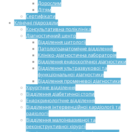
Дорослим
Дітям
Сертифікати
Клінічні підрозділи
Консультативна поліклініка
Діагностичний центр
Відділення цитології
Патологоанатомічне відділення
Клініко-діагностична лабораторія
Відділення ендоскопічної діагностики
Відділення ультразвукової та
функціональної діагностики
Відділення променевої діагностики
Хірургічне відділення
Відділення діабетичної стопи
Ендокринологічне відділення
Відділення інтервенційної кардіології та
радіології
Відділення малоінвазивної та
реконструктивної хірургії