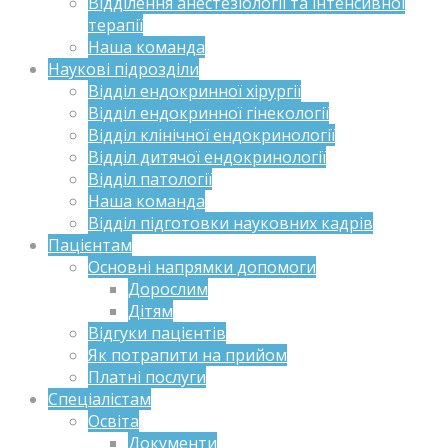
Відділення анестезіології та інтенсивної
терапії
Наша команда
Наукові підрозділи
Відділ ендокринної хірургії
Відділ ендокринної гінекології
Відділ клінічної ендокринології
Відділ дитячої ендокринології
Відділ патології
Наша команда
Відділ підготовки науковних кадрів
Пацієнтам
Основні напрямки допомоги
Дорослим
Дітям
Відгуки пацієнтів
Як потрапити на прийом
Платні послуги
Спеціалістам
Освіта
Документи