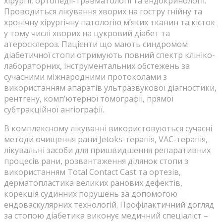
хірургії, ортопедії-травматології та ендокринології.
Проводиться лікування хворих на гостру гнійну та
хронічну хірургічну патологію м’яких тканин та кісток
у тому числі хворих на цукровий діабет та
атеросклероз. Пацієнти що мають синдромом
діабетичної стопи отримують повний спектр клініко-
лабораторних, інструментальних обстежень за
сучасними міжнародними протоколами з
використанням апаратів ультразвукової діагностики,
рентгену, комп’ютерної томографії, прямої
субтракційної ангіографії.
В комплексному лікуванні використовуються сучасні
методи очищення рани Jetoks-терапія, VAC-терапія,
лікувальні засоби для пришвидшення репаративних
процесів рани, розвантаження ділянок стопи з
використанням Total Contact Cast та ортезів,
дерматопластика великих ранових дефектів,
корекція судинних порушень за допомогою
ендоваскулярних технологій. Профілактичний догляд
за стопою діабетика виконує медичний спеціаліст –