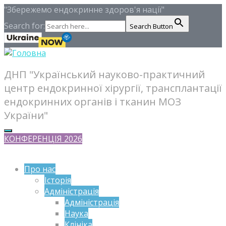
"Збережемо ендокринне здоров'я нації"
Search for:
Search Button
ДНП "Український науково-практичний
центр ендокринної хірургії, трансплантації
ендокринних органів і тканин МОЗ
України"
КОНФЕРЕНЦІЯ 2026
Про нас
Історія
Адміністрація
Адміністрація
Наука
Клініка