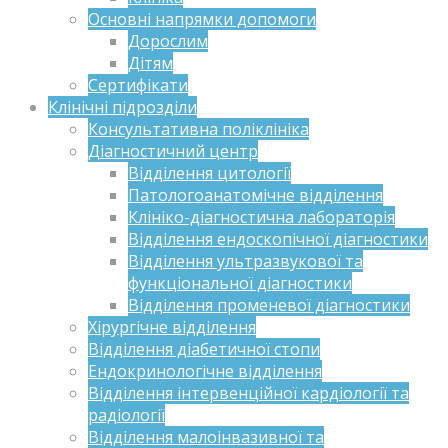
Основні напрямки допомоги
Дорослим
Дітям
Сертифікати
Клінічні підрозділи
Консультативна поліклініка
Діагностичний центр
Відділення цитології
Патологоанатомічне відділення
Клініко-діагностична лабораторія
Відділення ендоскопічної діагностики
Відділення ультразвукової та
функціональної діагностики
Відділення променевої діагностики
Хірургічне відділення
Відділення діабетичної стопи
Ендокринологічне відділення
Відділення інтервенційної кардіології та
радіології
Відділення малоінвазивної та