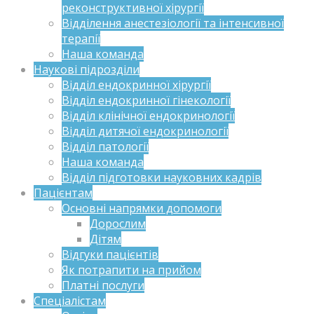
реконструктивної хірургії
Відділення анестезіології та інтенсивної
терапії
Наша команда
Наукові підрозділи
Відділ ендокринної хірургії
Відділ ендокринної гінекології
Відділ клінічної ендокринології
Відділ дитячої ендокринології
Відділ патології
Наша команда
Відділ підготовки науковних кадрів
Пацієнтам
Основні напрямки допомоги
Дорослим
Дітям
Відгуки пацієнтів
Як потрапити на прийом
Платні послуги
Спеціалістам