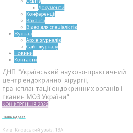
Освіта
Документи
Конференції
Вакансії
Відео для спеціалістів
Журнал
Архів журналів
Сайт журналу
Новини
Контакти
ДНП "Український науково-практичний
центр ендокринної хірургії,
трансплантації ендокринних органів і
тканин МОЗ України"
КОНФЕРЕНЦІЯ 2026
Наша адреса
Київ, Кловський узвіз, 13А