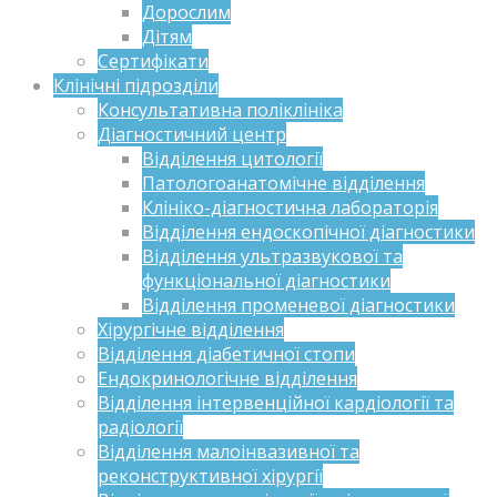
Дорослим
Дітям
Сертифікати
Клінічні підрозділи
Консультативна поліклініка
Діагностичний центр
Відділення цитології
Патологоанатомічне відділення
Клініко-діагностична лабораторія
Відділення ендоскопічної діагностики
Відділення ультразвукової та
функціональної діагностики
Відділення променевої діагностики
Хірургічне відділення
Відділення діабетичної стопи
Ендокринологічне відділення
Відділення інтервенційної кардіології та
радіології
Відділення малоінвазивної та
реконструктивної хірургії