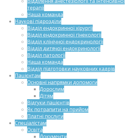
Відділення анестезіології та інтенсивної
терапії
Наша команда
Наукові підрозділи
Відділ ендокринної хірургії
Відділ ендокринної гінекології
Відділ клінічної ендокринології
Відділ дитячої ендокринології
Відділ патології
Наша команда
Відділ підготовки науковних кадрів
Пацієнтам
Основні напрямки допомоги
Дорослим
Дітям
Відгуки пацієнтів
Як потрапити на прийом
Платні послуги
Спеціалістам
Освіта
Документи