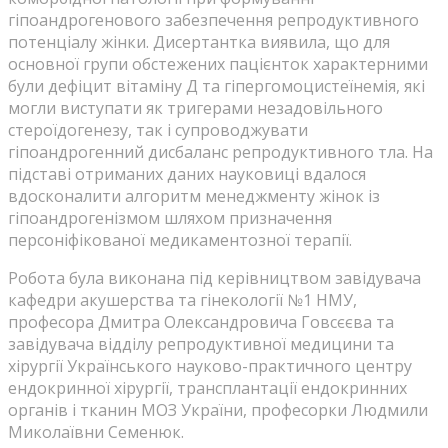
гіпоандрогенового забезпечення репродуктивного
потенціалу жінки. Дисертантка виявила, що для
основної групи обстежених пацієнток характерними
були дефіцит вітаміну Д та гіпергомоцистеїнемія, які
могли виступати як тригерами незадовільного
стероїдогенезу, так і супроводжувати
гіпоандрогенний дисбаланс репродуктивного тла. На
підставі отриманих даних науковиці вдалося
вдосконалити алгоритм менеджменту жінок із
гіпоандрогенізмом шляхом призначення
персоніфікованої медикаментозної терапії.
Робота була виконана під керівництвом завідувача
кафедри акушерства та гінекології №1 НМУ,
професора Дмитра Олександровича Говсєєва та
завідувача відділу репродуктивної медицини та
хірургії Українського науково-практичного центру
ендокринної хірургії, трансплантації ендокринних
органів і тканин МОЗ України, професорки Людмили
Миколаївни Семенюк.