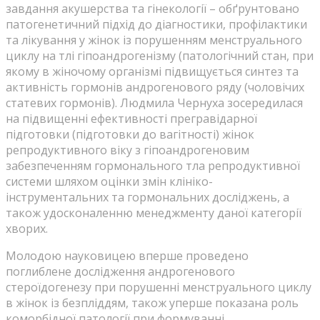
завдання акушерства та гінекології – обґрунтовано
патогенетичний підхід до діагностики, профілактики
та лікування у жінок із порушенням менструального
циклу на тлі гіпоандрогенізму (патологічний стан, при
якому в жіночому організмі підвищується синтез та
активність гормонів андрогенового ряду (чоловічих
статевих гормонів). Людмила Чернуха зосередилася
на підвищенні ефективності прегравідарної
підготовки (підготовки до вагітності) жінок
репродуктивного віку з гіпоандрогеновим
забезпеченням гормонального тла репродуктивної
системи шляхом оцінки змін клініко-
інструментальних та гормональних досліджень, а
також удосконаленню менеджменту даної категорії
хворих.
Молодою науковицею вперше проведено
поглиблене дослідження андрогенового
стероїдогенезу при порушенні менструального циклу
в жінок із безпліддям, також уперше показана роль
коморбідної патології при формуванні