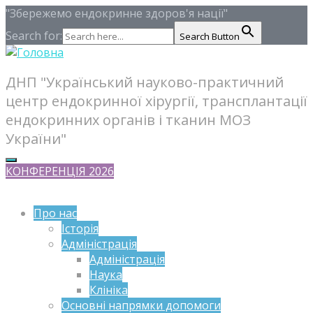
"Збережемо ендокринне здоров'я нації"
Search for:
Search Button
ДНП "Український науково-практичний
центр ендокринної хірургії, трансплантації
ендокринних органів і тканин МОЗ
України"
КОНФЕРЕНЦІЯ 2026
Про нас
Історія
Адміністрація
Адміністрація
Наука
Клініка
Основні напрямки допомоги