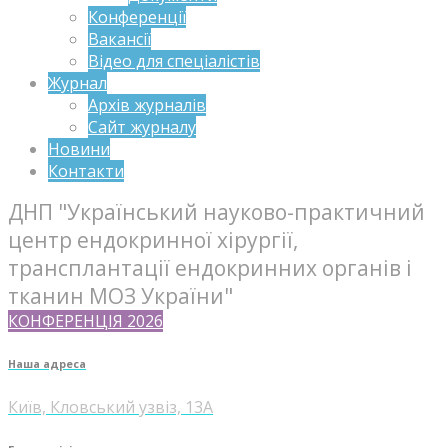
Конференції
Вакансії
Відео для спеціалістів
Журнал
Архів журналів
Сайт журналу
Новини
Контакти
ДНП "Український науково-практичний
центр ендокринної хірургії,
трансплантації ендокринних органів і
тканин МОЗ України"
КОНФЕРЕНЦІЯ 2026
Наша адреса
Київ, Кловський узвіз, 13А