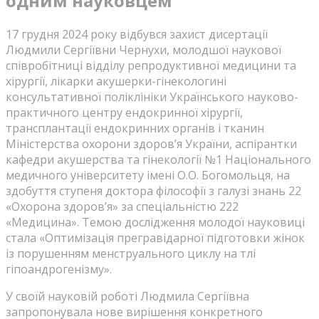
одним науковцем
17 грудня 2024 року відбувся захист дисертації
Людмили Сергіївни Чернухи, молодшої наукової
співробітниці відділу репродуктивної медицини та
хірургії, лікарки акушерки-гінекологині
консультативної поліклініки Українського науково-
практичного центру ендокринної хірургії,
трансплантації ендокринних органів і тканин
Міністерства охорони здоров’я України, аспірантки
кафедри акушерства та гінекології №1 Національного
медичного університету імені О.О. Богомольця, на
здобуття ступеня доктора філософії з галузі знань 22
«Охорона здоровʼя» за спеціальністю 222
«Медицина». Темою дослідження молодої науковиці
стала «Оптимізація прегравідарної підготовки жінок
із порушенням менструального циклу на тлі
гіпоандрогенізму».
У своїй науковій роботі Людмила Сергіївна
запропонувала нове вирішення конкретного