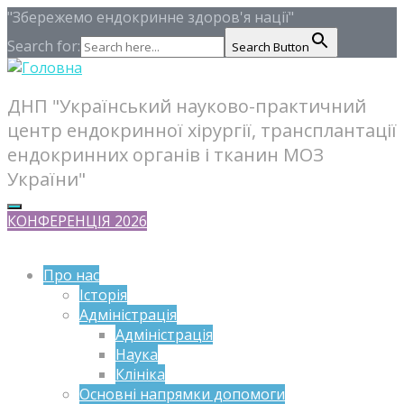
"Збережемо ендокринне здоров'я нації"
Search for:
Search Button
ДНП "Український науково-практичний
центр ендокринної хірургії, трансплантації
ендокринних органів і тканин МОЗ
України"
КОНФЕРЕНЦІЯ 2026
Про нас
Історія
Адміністрація
Адміністрація
Наука
Клініка
Основні напрямки допомоги