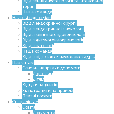
Відділення анестезіології та інтенсивної
терапії
Наша команда
Наукові підрозділи
Відділ ендокринної хірургії
Відділ ендокринної гінекології
Відділ клінічної ендокринології
Відділ дитячої ендокринології
Відділ патології
Наша команда
Відділ підготовки науковних кадрів
Пацієнтам
Основні напрямки допомоги
Дорослим
Дітям
Відгуки пацієнтів
Як потрапити на прийом
Платні послуги
Спеціалістам
Освіта
Документи