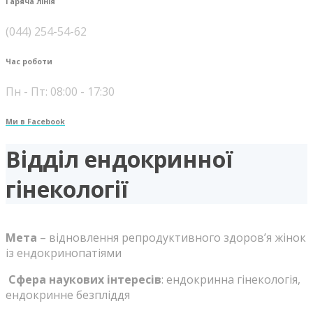
Гаряча лінія
(044) 254-54-62
Час роботи
Пн - Пт: 08:00 - 17:30
Ми в Facebook
Відділ ендокринної
гінекології
Мета
– відновлення репродуктивного здоров’я жінок
із ендокринопатіями
Сфера наукових інтересів
: ендокринна гінекологія,
ендокринне безпліддя