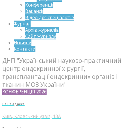
Конференції
Вакансії
Відео для спеціалістів
Журнал
Архів журналів
Сайт журналу
Новини
Контакти
ДНП "Український науково-практичний
центр ендокринної хірургії,
трансплантації ендокринних органів і
тканин МОЗ України"
КОНФЕРЕНЦІЯ 2026
Наша адреса
Київ, Кловський узвіз, 13А