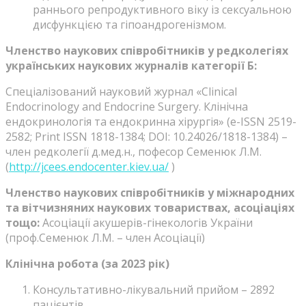
раннього репродуктивного віку із сексуальною
дисфункцією та гіпоандрогенізмом.
Членство наукових співробітників у редколегіях
українських наукових журналів категорії Б:
Спеціалізований науковий журнал «Clinical
Endocrinology and Endocrine Surgery. Клінічна
ендокринологія та ендокринна хірургія» (e-ISSN 2519-
2582; Print ISSN 1818-1384; DOI: 10.24026/1818-1384) –
член редколегії д.мед.н., пофесор Семенюк Л.М.
(
http://jcees.endocenter.kiev.ua/
)
Членство наукових співробітників у міжнародних
та вітчизняних наукових товариствах, асоціаціях
тощо:
Асоціації акушерів-гінекологів України
(проф.Семенюк Л.М. – член Асоціації)
Клінічна робота (за 2023 рік)
Консультативно-лікувальний прийом – 2892
пацієнтів.