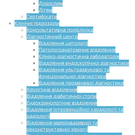
Дорослим
Дітям
Сертифікати
Клінічні підрозділи
Консультативна поліклініка
Діагностичний центр
Відділення цитології
Патологоанатомічне відділення
Клініко-діагностична лабораторія
Відділення ендоскопічної діагностики
Відділення ультразвукової та
функціональної діагностики
Відділення променевої діагностики
Хірургічне відділення
Відділення діабетичної стопи
Ендокринологічне відділення
Відділення інтервенційної кардіології та
радіології
Відділення малоінвазивної та
реконструктивної хірургії