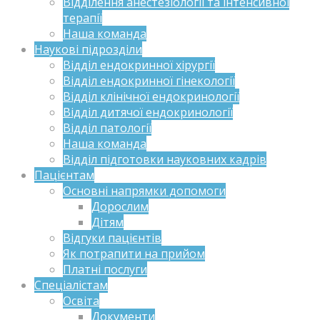
Відділення анестезіології та інтенсивної
терапії
Наша команда
Наукові підрозділи
Відділ ендокринної хірургії
Відділ ендокринної гінекології
Відділ клінічної ендокринології
Відділ дитячої ендокринології
Відділ патології
Наша команда
Відділ підготовки науковних кадрів
Пацієнтам
Основні напрямки допомоги
Дорослим
Дітям
Відгуки пацієнтів
Як потрапити на прийом
Платні послуги
Спеціалістам
Освіта
Документи