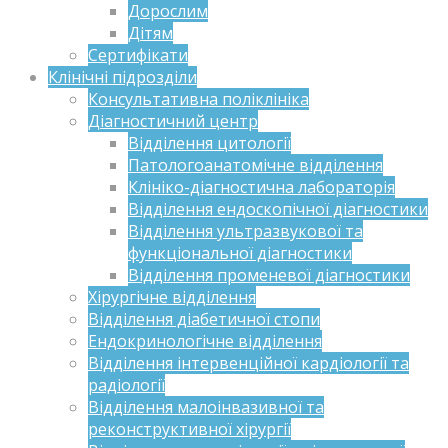
Дорослим
Дітям
Сертифікати
Клінічні підрозділи
Консультативна поліклініка
Діагностичний центр
Відділення цитології
Патологоанатомічне відділення
Клініко-діагностична лабораторія
Відділення ендоскопічної діагностики
Відділення ультразвукової та
функціональної діагностики
Відділення променевої діагностики
Хірургічне відділення
Відділення діабетичної стопи
Ендокринологічне відділення
Відділення інтервенційної кардіології та
радіології
Відділення малоінвазивної та
реконструктивної хірургії