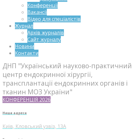
Конференції
Вакансії
Відео для спеціалістів
Журнал
Архів журналів
Сайт журналу
Новини
Контакти
ДНП "Український науково-практичний
центр ендокринної хірургії,
трансплантації ендокринних органів і
тканин МОЗ України"
КОНФЕРЕНЦІЯ 2026
Наша адреса
Київ, Кловський узвіз, 13А