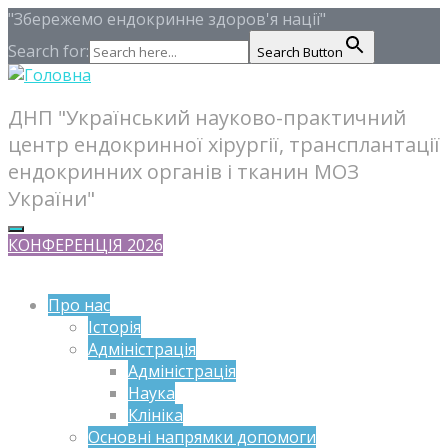
"Збережемо ендокринне здоров'я нації"
Search for:
Search Button
ДНП "Український науково-практичний
центр ендокринної хірургії, трансплантації
ендокринних органів і тканин МОЗ
України"
КОНФЕРЕНЦІЯ 2026
Про нас
Історія
Адміністрація
Адміністрація
Наука
Клініка
Основні напрямки допомоги