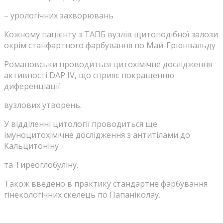
–
урологічних
захворювань
Кожному пацієнту з ТАПБ вузлів щитоподібної залози
окрім станфартного фарбування по Май-Грюнвальду
Романовськи проводиться цитохімічне дослідження
активності DAP IV, що сприяє покращенню
диференціації
вузлових утворень.
У відділенні цитології проводиться ще
імуноцитохімічне дослідження з антитілами до
Кальцитоніну
та Тиреоглобуліну.
Також введено в практику стандартне фарбування
гінекологічних скелець по Папаніколау.