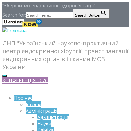
"Збережемо ендокринне здоров'я нації"
Search for:
Search Button
ДНП "Український науково-практичний
центр ендокринної хірургії, трансплантації
ендокринних органів і тканин МОЗ
України"
КОНФЕРЕНЦІЯ 2026
Про нас
Історія
Адміністрація
Адміністрація
Наука
Клініка