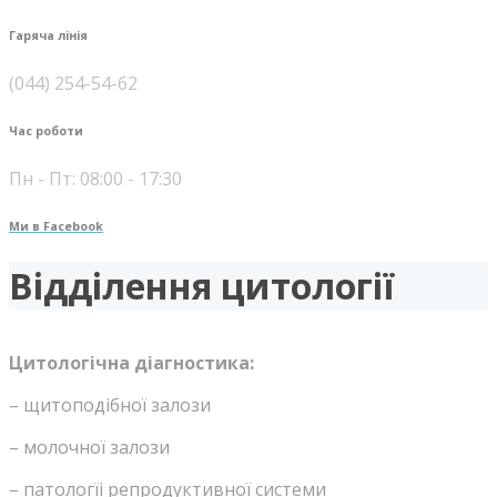
Гаряча лінія
(044) 254-54-62
Час роботи
Пн - Пт: 08:00 - 17:30
Ми в Facebook
Відділення цитології
Цитологічна діагностика:
–
щитоподібної
залози
–
молочної
залози
–
пато
логїі
репродуктивної
системи