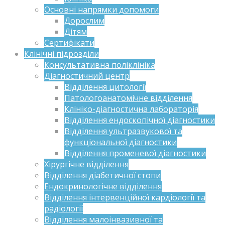
Основні напрямки допомоги
Дорослим
Дітям
Сертифікати
Клінічні підрозділи
Консультативна поліклініка
Діагностичний центр
Відділення цитології
Патологоанатомічне відділення
Клініко-діагностична лабораторія
Відділення ендоскопічної діагностики
Відділення ультразвукової та
функціональної діагностики
Відділення променевої діагностики
Хірургічне відділення
Відділення діабетичної стопи
Ендокринологічне відділення
Відділення інтервенційної кардіології та
радіології
Відділення малоінвазивної та