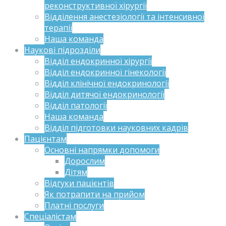
реконструктивної хірургії
Відділення анестезіології та інтенсивної
терапії
Наша команда
Наукові підрозділи
Відділ ендокринної хірургії
Відділ ендокринної гінекології
Відділ клінічної ендокринології
Відділ дитячої ендокринології
Відділ патології
Наша команда
Відділ підготовки науковних кадрів
Пацієнтам
Основні напрямки допомоги
Дорослим
Дітям
Відгуки пацієнтів
Як потрапити на прийом
Платні послуги
Спеціалістам