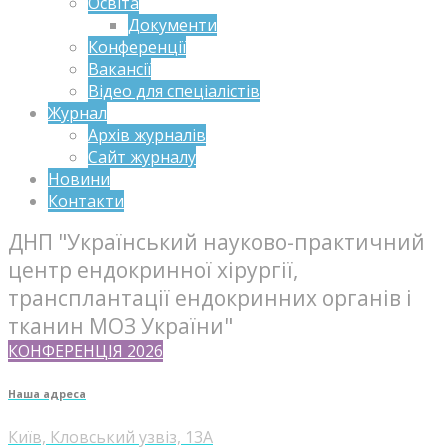
Освіта
Документи
Конференції
Вакансії
Відео для спеціалістів
Журнал
Архів журналів
Сайт журналу
Новини
Контакти
ДНП "Український науково-практичний
центр ендокринної хірургії,
трансплантації ендокринних органів і
тканин МОЗ України"
КОНФЕРЕНЦІЯ 2026
Наша адреса
Київ, Кловський узвіз, 13А